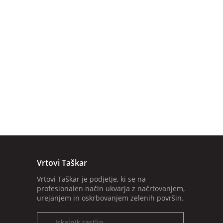
Vrtovi Taškar
Vrtovi Taškar je podjetje, ki se na
profesionalen način ukvarja z načrtovanjem,
urejanjem in oskrbovanjem zelenih površin.