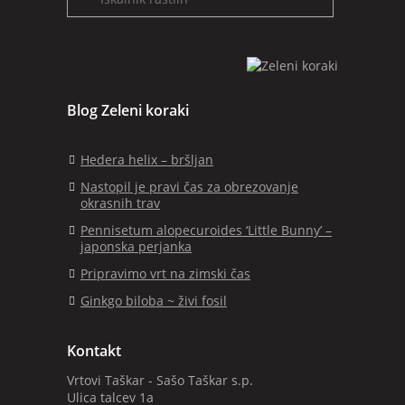
Blog Zeleni koraki
Hedera helix – bršljan
Nastopil je pravi čas za obrezovanje
okrasnih trav
Pennisetum alopecuroides ‘Little Bunny’ –
japonska perjanka
Pripravimo vrt na zimski čas
Ginkgo biloba ~ živi fosil
Kontakt
Vrtovi Taškar - Sašo Taškar s.p.
Ulica talcev 1a