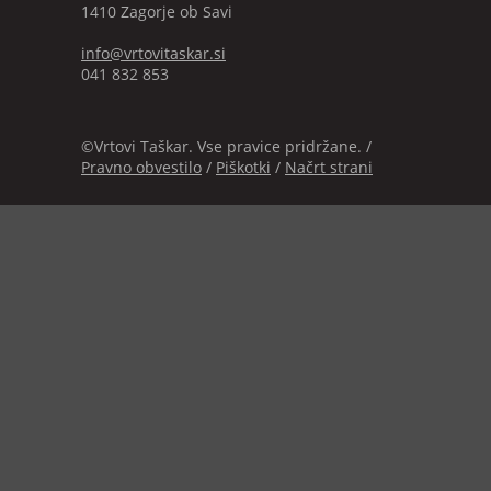
1410 Zagorje ob Savi
info@vrtovitaskar.si
041 832 853
©Vrtovi Taškar. Vse pravice pridržane. /
Pravno obvestilo
/
Piškotki
/
Načrt strani